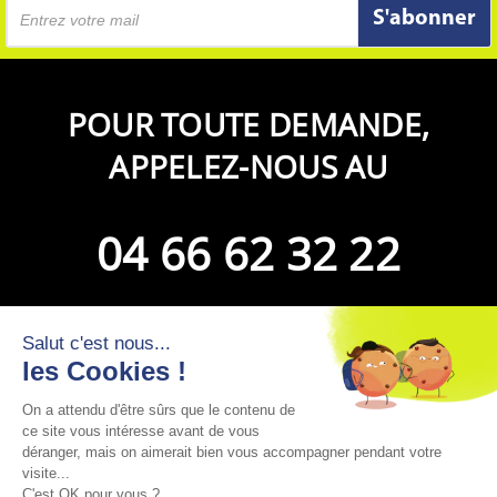
S'abonner
POUR TOUTE DEMANDE,
APPELEZ-NOUS AU
04 66 62 32 22
Loading...

INFORMATIONS

VOTRE COMPTE

ADRESSE