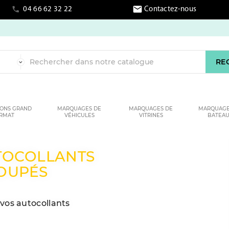

Contactez-nous
04 66 62 32 22
RE
IONS GRAND
MARQUAGES DE
MARQUAGES DE
MARQUAGE
RMAT
VÉHICULES
VITRINES
BATEA
VOTRE
 !
e éditeur