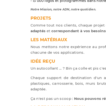
- 13 000 logos et pictogrammes dans notr
Notre Mission, notre ADN, notre quotidien.
PROJETS
Comme tout nos clients, chaque projet
adaptés
et
correspondant à vos besoins
LES MATÉRIAUX
Nous mettons notre expérience au prof
chacune de vos applications.
IDÉE REÇU
Un autocollant … ? Bin ça colle et pis c'es
Chaque support de destination d'un aut
plastiques, carrosserie, bois, murs br
adaptée.
Ça n'est pas un scoop :
Nous pouvons rép