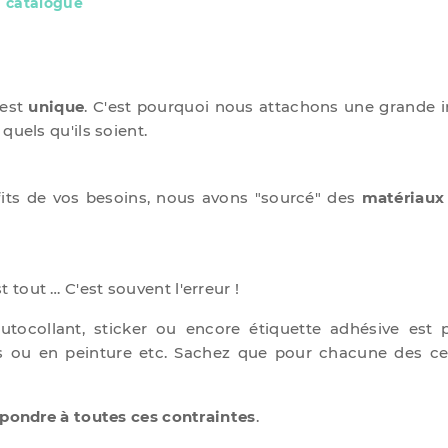
e
catalogue
 est
unique
. C'est pourquoi nous attachons une grande 
quels qu'ils soient.
its de vos besoins, nous avons "sourcé" des
matériaux 
t tout … C'est souvent l'erreur !
ocollant, sticker ou encore étiquette adhésive est po
uts ou en peinture etc. Sachez que pour chacune des c
ondre à toutes ces contraintes
.