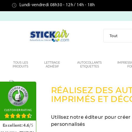
Lundi-vendredi 08h30 - 12h / 14h - 18h
TOUS LES
LETTRAGE
AUTOCOLLANTS
IMPRESS
PRODUITS
ADHÉSIF
ETIQUETTES
FO
PERSONNALISEZ 
LETTRAGE ADHÉSIF
CUSTOMER RATING
Commandez à vos couleurs,
formes et tailles en utilisant notr
Excellent
:
4.6
/
5