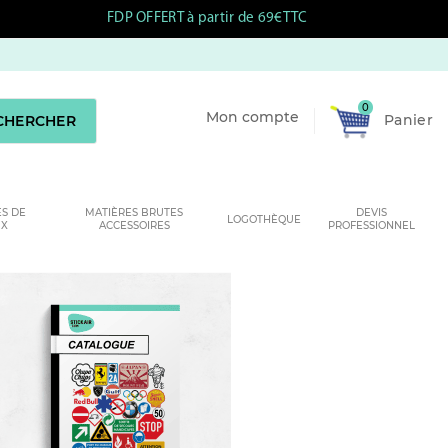
FDP OFFERT à partir de 69€TTC
0
Mon compte
Panier
CHERCHER
S DE
MATIÈRES BRUTES
DEVIS
LOGOTHÈQUE
UX
ACCESSOIRES
PROFESSIONNEL